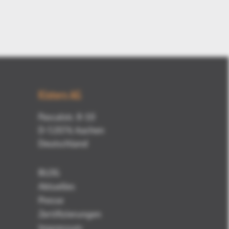
Kisters AG
Pascalstr. 8-10
D-52076 Aachen
Deutschland
BLOG
Aktuelles
Presse
Zertifizierungen
Impressum