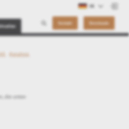
DE
Kontakt
Downloads
ktuelles
ch0
#analyse
n, die unten