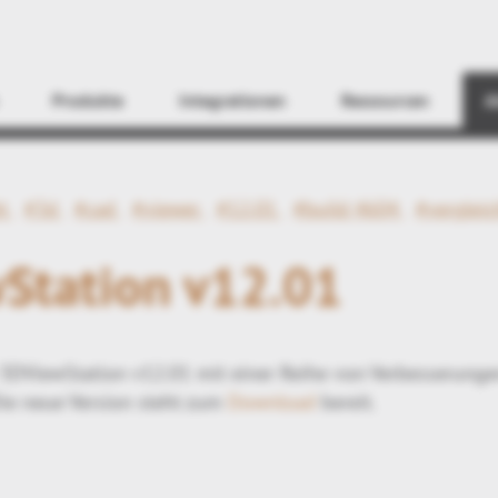
Finden
Produkte
Integrationen
Ressourcen
A
tt
#3d
#cad
#viewer
#12.01
#build 4604
#verglei
Station v12.01
 3DViewStation v12.01 mit einer Reihe von Verbesserunge
Die neue Version steht zum
Download
bereit.