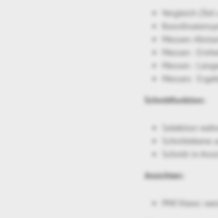
Vergleich (Tei
Koordinatensy
Messen: Absta
Messen : Einh
Messen : Länge
Messen: Ergeb
Schnittfunktion:
Selektion wäh
Schnittebene 
Schnitt in Ans
Ansichten:
PMI Views: we