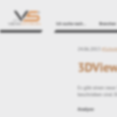
Ich suche nach…
Branchen
24.06.2013
#Schni
3DView
Es gibt einen neue
beschrieben sind. 
Analyse
: