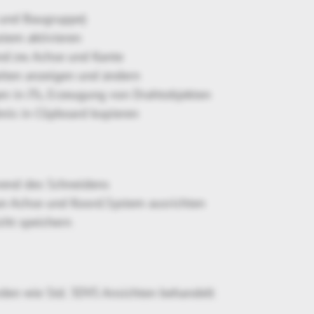
l und Baugruppe)
stem aktivieren
nd zw. Achse und Kante
eiten anzeigen und ändern
n in JTs, Erzeugung von Drahtobjekten
nis in Clipboard kopieren
rend des Schneidens
an Achse und Koord.System ausrichten
icht speichern
rden wie Std. 3DVS Ansichten behandelt