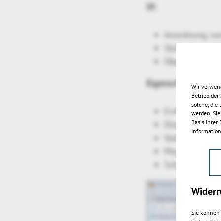
UI:
Anordnung von
Skalierbarer B
Oberfläche in 
Eigenschaften:
Wir verwend
Betrieb der
solche, die
Einheiten fest
werden. Sie
Basis Ihrer
Dichte
Information
Volumen
Masse
Schwerpunkt
Widerr
Sie können 