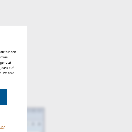
die für den
sowie
 genutzt
 dass auf
n. Weitere
rung