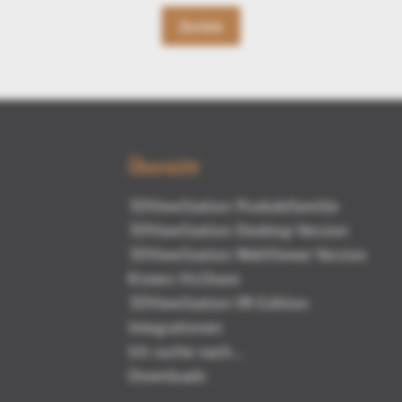
Zurück
Übersicht
3DViewStation Produktfamilie
3DViewStation Desktop Version
3DViewStation WebViewer Version
Kisters VisShare
3DViewStation VR-Edition
Integrationen
Ich suche nach...
Downloads