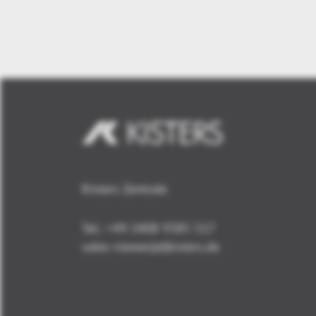
Kisters Zentrale
Tel.: +49 2408 9385 517
sales-viewer(at)kisters.de