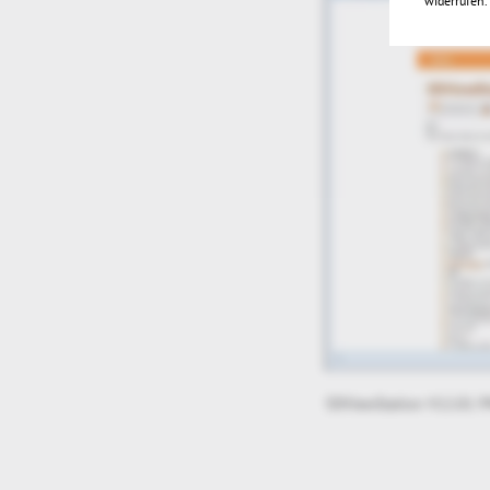
widerrufen.
3DViewStation V12.01 P