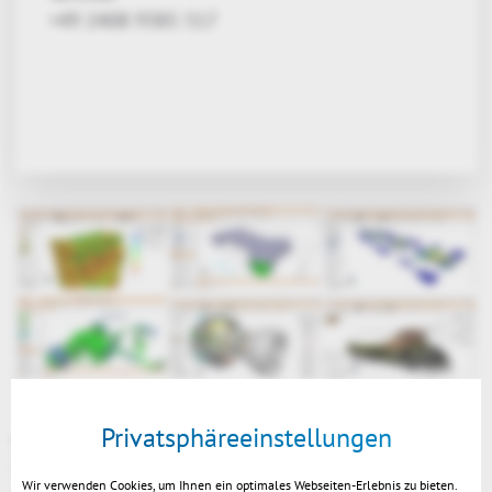
+49 2408 9385 517
Privatsphäreeinstellungen
Oft sind nur das schnelle Laden, einige Maße und
Schnitte, ggf. noch eine Volumen- oder
Wir verwenden Cookies, um Ihnen ein optimales Webseiten-Erlebnis zu bieten.