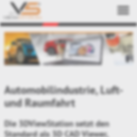
Zurück
Automobilindustrie, Luft-
und Raumfahrt
Die 3DViewStation setzt den
Standard als 3D CAD Viewer,