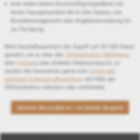
eine relativ kleine Kunststoffspritzgießerei mit
einem hausgemachten All-in-One System, von
Kontaktmanagement über Angebotserstellung bis
zur Fertigung
Wird Geschäftspartnern der Zugriff auf 3D CAD Daten
gewährt, sei es über den
3DViewStation WebViewer
,
über
VisShare
oder direkten Datenaustausch, so
werden die Geometrien gerne zum
Schutz des
geistigen Eigentums/KnowHows
mit Hilfe der
3DViewStation reduziert oder verfremdet.
Sprechen Sie uns jetzt an – wir beraten Sie gerne