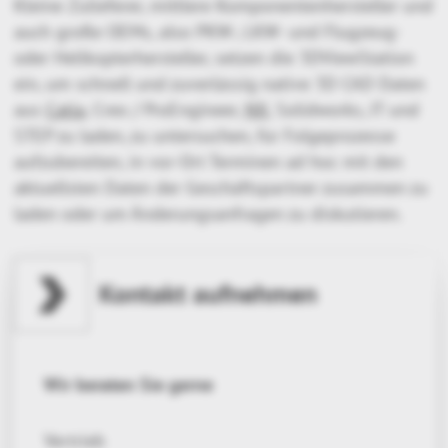
Kleine Zulieferer, mittlere Komponentenhersteller und
auch große OEMs, also PKW-, LKW- und Flugzeug-
oder Helikopterhersteller, setzen die 3DViewStation
ein, um schnell und zuverlässig native 3D CAD Daten
aus
Catia
, Creo / ProEngineer,
NX
, Solidworks, JT und
STEP zu laden, zu untersuchen, für Folgeprozesse
aufzubereiten, in vor-Ort Terminen ad hoc mit den
aktuellsten Daten der Geschäftspartner zusammen zu
laden oder um Änderungsanfragen zu diskutieren.
Kontakt aufnehmen
Wir beraten Sie gerne
Vertrieb