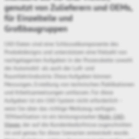
genutzt von Zulieferern und OEMs,
für Einzelteile und
Großbaugruppen
CAD-Daten sind eine Schlüsselkomponente des
Produktdesigns und unterstützen eine Vielzahl von
nachgelagerten Aufgaben in der Prozesskette sowohl
der Automobil- als auch der Luft- und
Raumfahrtindustrie. Diese Aufgaben können
Messungen, Erstellung von technischen Publikationen
und Arbeitsanweisungen umfassen. Für diese
Aufgaben ist ein CAD-System nicht erforderlich –
wenn
Sie über das richtige Werkzeug verfügen.
3DViewStation ist ein leistungsstarker
Multi- CAD-
Viewer
, der auf die Kundenbedürfnisse zugeschnitten
ist und genau für diese Szenarien entwickelt wurde.