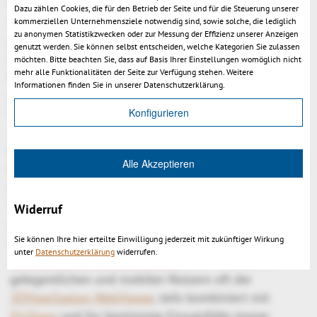
Oberflächenberechnung gefragt – manchmal aber
Dazu zählen Cookies, die für den Betrieb der Seite und für die Steuerung unserer
auch anspruchsvollere Untersuchungen, wie die
kommerziellen Unternehmensziele notwendig sind, sowie solche, die lediglich
zu anonymen Statistikzwecken oder zur Messung der Effizienz unserer Anzeigen
projizierte Fläche, Wandstärkenanalyse, die
genutzt werden. Sie können selbst entscheiden, welche Kategorien Sie zulassen
Bestimmung von Entformungsrichtungen und
möchten. Bitte beachten Sie, dass auf Basis Ihrer Einstellungen womöglich nicht
mehr alle Funktionalitäten der Seite zur Verfügung stehen. Weitere
Entformungsschrägen – und natürlich immer wieder
Informationen finden Sie in unserer Datenschutzerklärung.
der geometrische Vergleich von Versionen und
Konfigurieren
Varianten. All diese Aufgaben können mit der
3DViewStation durchgeführt werden. Bei großen
Baugruppen nutzen unsere Kunden die Möglichkeit,
Alle Akzeptieren
Daten in das interne 3DVS Format zu konvertieren, so
dass sich ein Fahrzeug oder Flugzeug in nur
Sekunden vollständig laden lässt. Je nach Bedarf
Widerruf
nutzen unsere Kunden die Wahlfreiheit der Plattform:
Sie können Ihre hier erteilte Einwilligung jederzeit mit zukünftiger Wirkung
in der Mehrzahl aller Fälle kommt die klassische
unter
Datenschutzerklärung
widerrufen.
3DViewStation Desktop Version
zum Einsatz, bei
gelegentlichen und mobilen Nutzern oft der
3DViewStation WebViewer
, teils kombiniert mit
VisShare
und für bestimmte Einsatzfälle immer