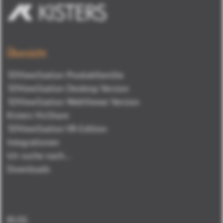
Übersicht
3DViewStation Produktfamilie
3DViewStation Desktop Version
3DViewStation WebViewer Version
Kisters VisShare
3DViewStation VR-Edition
Integrationen
Ich suche nach...
Downloads
BLOG