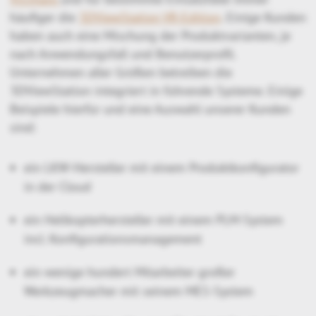
häufiger die
3DViewStation VR-Edition
. Einige Kunden
haben auch eine Mischung der Produktvarianten, je
nach Anwendungsfall und Benutzerprofil.
Unternehmen aller Größen betreiben die
3DViewStation integriert in führende Systeme. Einige
Beispiele hierfür und eine Auswahl unserer Kunden
sind:
ein LKW-Hersteller mit einem Produktkonfigurator
in der Cloud
ein Helikopterhersteller mit einem PLM-System
incl. Konfigurationsmanagement
ein wenige hundert Mitarbeiter großer
Werkzeugmacher mit seinem MES-System