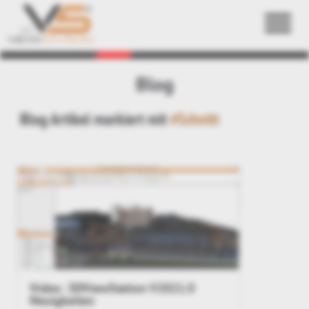
Zurück
Blog
Blog Artikel markiert mit
#Schnitt
Video: 3DViewStation V2021.0
Neuigkeiten