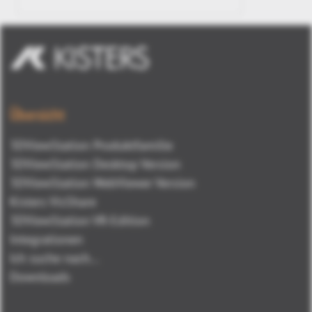
Übersicht
3DViewStation Produktfamilie
3DViewStation Desktop Version
3DViewStation WebViewer Version
Kisters VisShare
3DViewStation VR-Edition
Integrationen
Ich suche nach...
Downloads