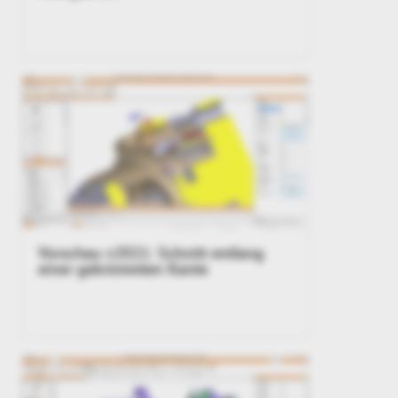
Vorschau v2021: Schnitt entlang
einer gekrümmten Kante