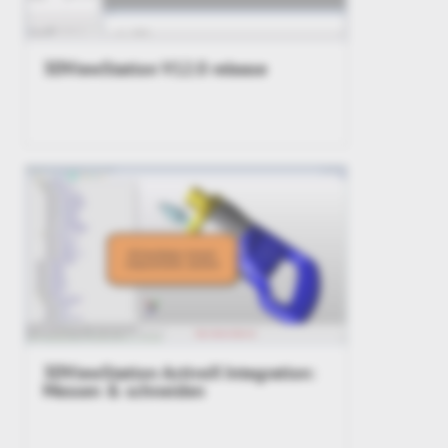
3DViewStation V12.0 release
3DViewStation ActiveX Integration:
Messen & schneiden