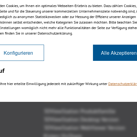
en Cookies, um Ihnen ein optimales Webseiten-Erlebnis zu bieten. Dazu zählen Cookies, 
 Seite und für die Steuerung unserer kommerziellen Unternehmensziele notwendig sind, 
 lediglich zu anonymen Statistikzwecken oder zur Messung der Effizienz unserer Anzeigen
 können selbst entscheiden, welche Kategorien Sie zulassen möchten. Bitte beachten Sie,
 Einstellungen womöglich nicht mehr alle Funktionalitäten der Seite zur Verfügung stehe
3DViewStation v12.02
en finden Sie in unserer Datenschutzerklärung.
Konfigurieren
Alle Akzeptieren
uf
Ihre hier erteilte Einwilligung jederzeit mit zukünftiger Wirkung unter
Datenschutzerklä
Übersicht
3DViewStation Produktfamilie
3DViewStation Desktop Version
3DViewStation WebViewer Version
Kisters VisShare