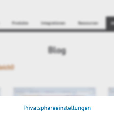
Finden
Produkte
Integrationen
Ressourcen
A
Blog
leich0
Privatsphäreeinstellungen