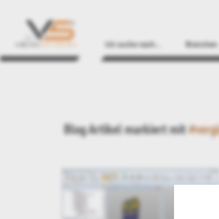
Ich suche nach…
Branchen
Blog Artikel markiert mit
#verg