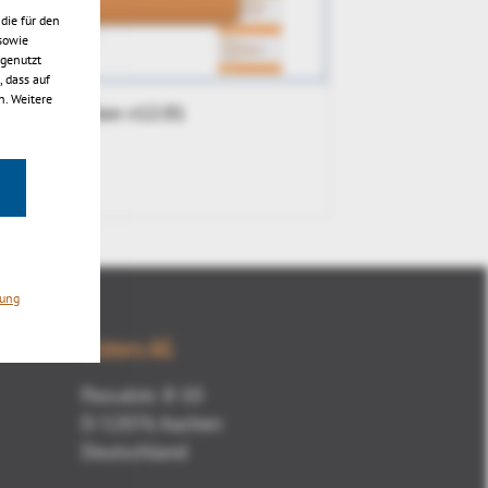
die für den
sowie
 genutzt
 dass auf
n. Weitere
3DViewStation v12.01
rung
Kisters AG
Pascalstr. 8-10
D-52076 Aachen
Deutschland