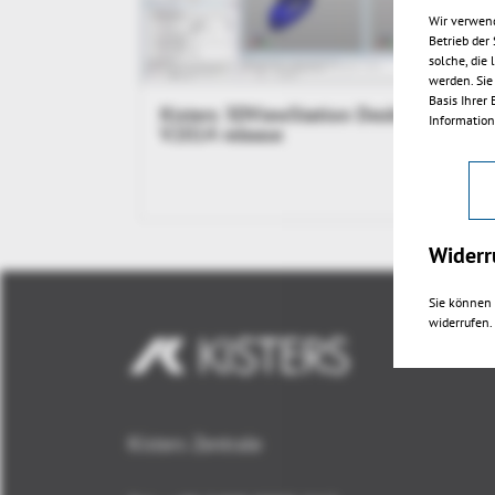
Wir verwend
Betrieb der
solche, die
werden. Sie
Basis Ihrer
Kisters 3DViewStation Desktop
Information
V2014 release
Widerr
Sie können 
widerrufen.
Kisters Zentrale