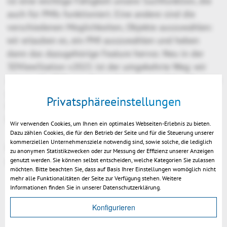
ist eine wichtige Fähigkeit unsere Suchfunktion, die
auch für PMIs funktioniert. Eine andere sind die
verschiedenen Möglichkeiten, Objekte auszuwählen:
wir erlauben es, ein PMI auszuwählen und heben
dann das dazugehörige Feature hervor. Neu in der
3DViewStation v2021 ist der umgekehrte Weg: wir
zeigen alle PMIs an, die zu dem ausgewählten Feature
gehören. Wir nennen das die umgekehrte Auswahl.
Privatsphäreeinstellungen
Ebenfalls neu ist die Möglichkeit, anschließend das
Feature plus zugehörige PMIs zu isolieren.
Wir verwenden Cookies, um Ihnen ein optimales Webseiten-Erlebnis zu bieten.
Dazu zählen Cookies, die für den Betrieb der Seite und für die Steuerung unserer
kommerziellen Unternehmensziele notwendig sind, sowie solche, die lediglich
Hier finden Sie ein paar Eindrücke zum Thema PMI
zu anonymen Statistikzwecken oder zur Messung der Effizienz unserer Anzeigen
durch Feature-Auswahl:
genutzt werden. Sie können selbst entscheiden, welche Kategorien Sie zulassen
möchten. Bitte beachten Sie, dass auf Basis Ihrer Einstellungen womöglich nicht
mehr alle Funktionalitäten der Seite zur Verfügung stehen. Weitere
Informationen finden Sie in unserer Datenschutzerklärung.
Konfigurieren