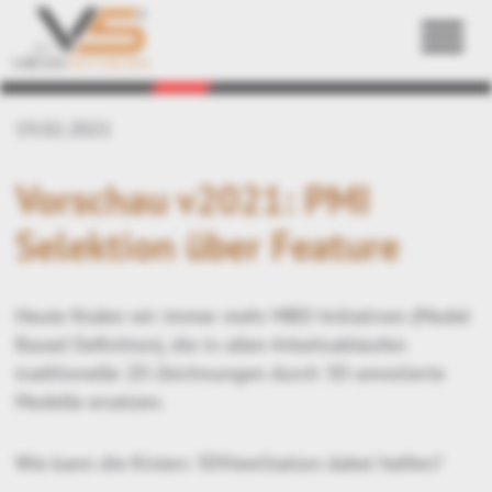
Zurück
19.02.2021
Vorschau v2021: PMI
Selektion über Feature
Heute finden wir immer mehr MBD-Initiativen (Model
Based Definition), die in allen Arbeitsabläufen
traditionelle 2D-Zeichnungen durch 3D-annotierte
Modelle ersetzen.
Wie kann die Kisters 3DViewStation dabei helfen?