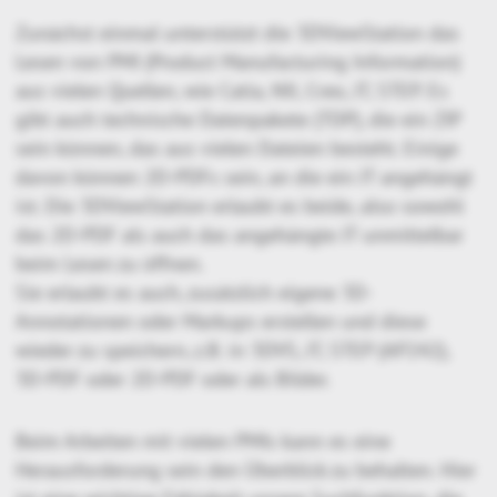
Zunächst einmal unterstützt die 3DViewStation das
Lesen von PMI (Product Manufacturing Information)
aus vielen Quellen, wie Catia, NX, Creo, JT, STEP. Es
gibt auch technische Datenpakete (TDP), die ein ZIP
sein können, das aus vielen Dateien besteht. Einige
davon können 2D-PDFs sein, an die ein JT angehängt
ist. Die 3DViewStation erlaubt es beide, also sowohl
das 2D-PDF als auch das angehängte JT unmittelbar
beim Lesen zu öffnen.
Sie erlaubt es auch, zusätzlich eigene 3D-
Annotationen oder Markups erstellen und diese
wieder zu speichern, z.B. in 3DVS, JT, STEP (AP242),
3D-PDF oder 2D-PDF oder als Bilder.
Beim Arbeiten mit vielen PMIs kann es eine
Herausforderung sein den Überblick zu behalten. Hier