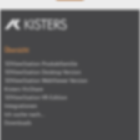
Übersicht
3DViewStation Produktfamilie
3DViewStation Desktop Version
3DViewStation WebViewer Version
Kisters VisShare
3DViewStation VR-Edition
Integrationen
Ich suche nach...
Downloads