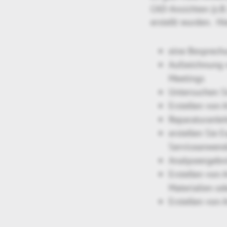
CAD-Ansichten (z.B
erstellt wurden. Hi
eine Besprech
Aufzeichnung 
Meetings
Untersuchen Si
Erstellen von 
Reparaturanle
erstellen Sie 
Serviceanwend
Analyseergebni
Erstellen von 
Materialien od
Erstellen von 