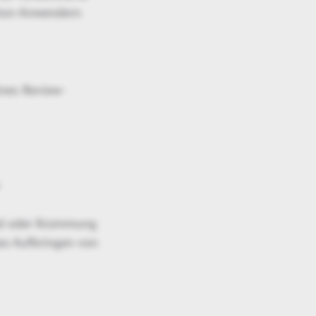
ation-Anwendern
nes Review-
and oder Krümmung
das Aufbringen von