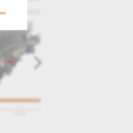
rung
3DViewStation groups of views - expand &