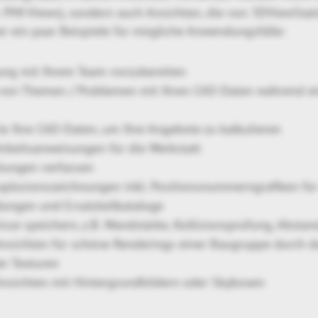
. PMI-Views), sondern auch Ansichten, die von 3DViewSt
er ein paar Beispiele für mögliche Anwendungsfälle:
ung mit Ihrem Team vorzubereiten
von Themen / Problemen mit Ihren CAD-Daten während ei
e Ihre CAD-Daten, um Ihre Angebote zu kalkulieren
Arbeitsanweisungen für die Werkstatt
itungen verfassen
Explosionszeichnungen inkl. Positionsnummerngrafiken für
ungen und Ersatzteilkataloge
sse speichern, z.B. Wandstärke, Kollisionsprüfung, Abst
Ansichten für schöne Renderings einer Baugruppe durch 
er Texturen
Ansichten mit Hintergrundbildern oder Skyboxen