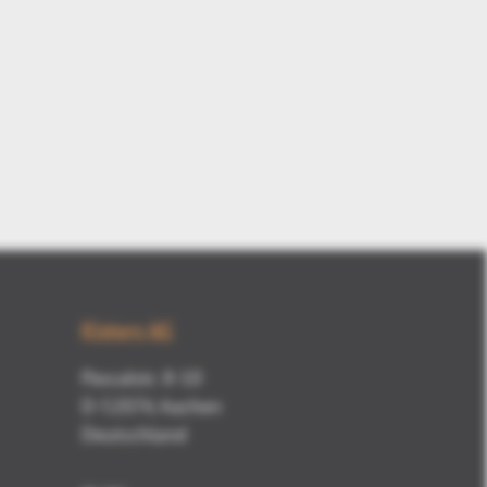
Kisters AG
Pascalstr. 8-10
D-52076 Aachen
Deutschland