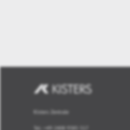
Kisters Zentrale
Tel.: +49 2408 9385 517