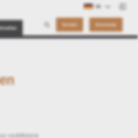
DE
Kontakt
Downloads
ktuelles
pen
ur vordefinierte