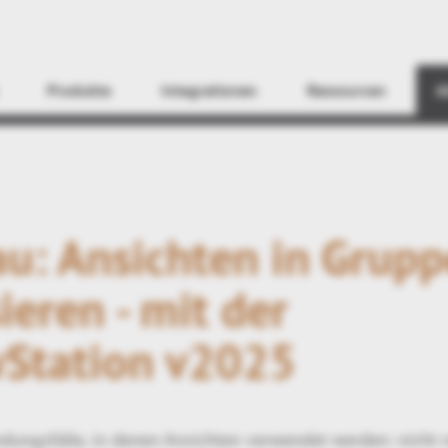
Finden
Produkte
Integrationen
Ressourcen
A
u: Ansichten in Grup
ieren - mit der
Station v2025
ndungsfälle, in denen Ansichten verwendet werden: nicht n