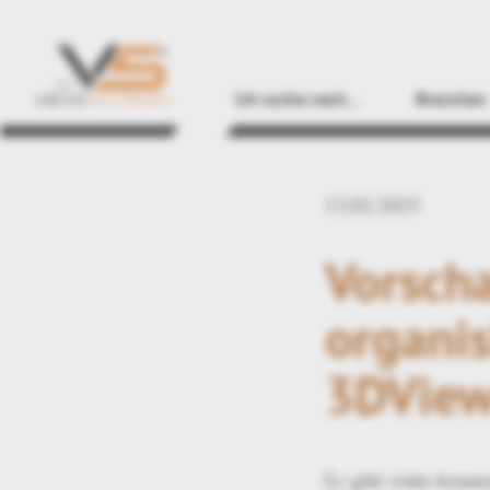
Ich suche nach…
Branchen
13.02.2025
Vorscha
organis
3DView
Es gibt viele Anwe