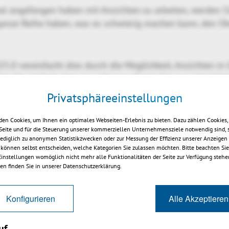
al angefangen haben mit Ansichten zu arbeiten, werden S
 ganze Reihe haben, was es schwierig machen kann, den Üb
5.0 vereinfacht dies durch die Möglichkeit, Ansichten in
llen Sie einfach eine neue Gruppe, fügen Sie neue Ansicht
en Sie bestehende Ansichten aus einer anderen Gruppe in
Privatsphäreeinstellungen
jeder Ansicht zeigen, ist dies sehr einfach zu bewerkstell
en sich Gruppen von Ansichten zusammenklappen und bei
en Cookies, um Ihnen ein optimales Webseiten-Erlebnis zu bieten. Dazu zählen Cookies, 
 Seite und für die Steuerung unserer kommerziellen Unternehmensziele notwendig sind, 
 lediglich zu anonymen Statistikzwecken oder zur Messung der Effizienz unserer Anzeigen
 können selbst entscheiden, welche Kategorien Sie zulassen möchten. Bitte beachten Sie,
 Einstellungen womöglich nicht mehr alle Funktionalitäten der Seite zur Verfügung stehe
nden Sie unten.
en finden Sie in unserer Datenschutzerklärung.
Konfigurieren
Alle Akzeptieren
uf