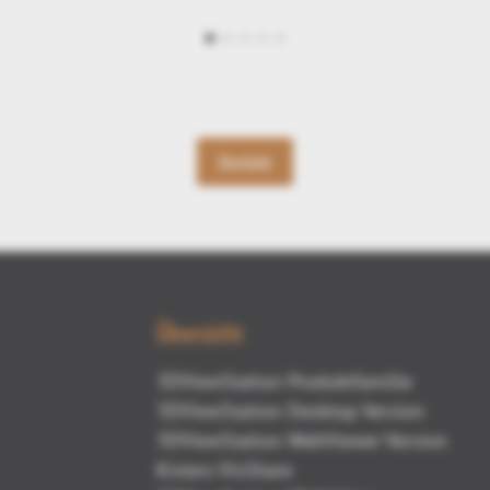
Zurück
Übersicht
3DViewStation Produktfamilie
3DViewStation Desktop Version
3DViewStation WebViewer Version
Kisters VisShare