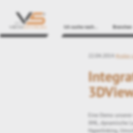
Ich suche nach…
Branchen
22.04.2014
#color
Integra
3DView
Eine Demo unserer 
XML, dynamische Lad
Hyperlinking, Umsc