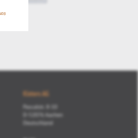
rung
Mute
Kisters AG
Pascalstr. 8-10
D-52076 Aachen
Deutschland