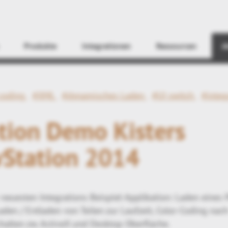
Finden
Produkte
Integrationen
Ressourcen
A
 coding
#XML
#dynamisches Laden
#UI switch
#integ
tion Demo Kisters
Station 2014
neuesten Integrations Beispiel-Applikation: Laden eines 
en / Entladen von Teilen zur Laufzeit, Color-Coding nach
halten zw. ActiveX und Desktop Oberfläche.