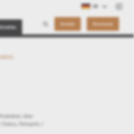
DE
Kontakt
Downloads
ktuelles
ration
Produktes über
 Status, Hotspots /