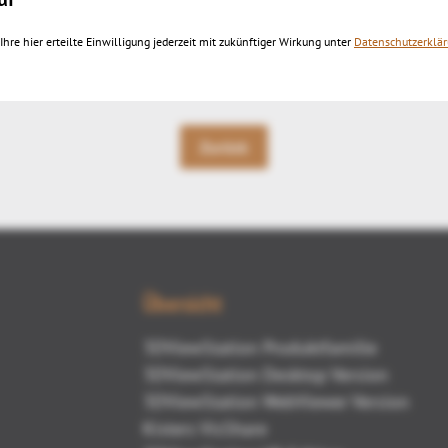
wStation 2014 EN.
Ihre hier erteilte Einwilligung jederzeit mit zukünftiger Wirkung unter
Datenschutzerklä
Zurück
Übersicht
3DViewStation Produktfamilie
3DViewStation Desktop Version
3DViewStation WebViewer Version
Kisters VisShare