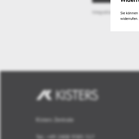
Integration Demo 3DVie
Sie können 
widerrufen.
Kisters Zentrale
Tel.: +49 2408 9385 517