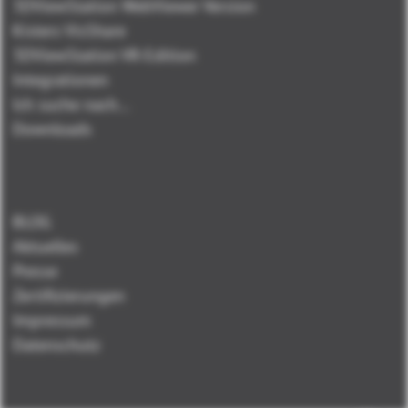
3DViewStation WebViewer Version
Kisters VisShare
3DViewStation VR-Edition
Integrationen
Ich suche nach...
Downloads
BLOG
Aktuelles
Presse
Zertifizierungen
Impressum
Datenschutz