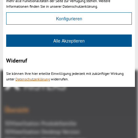
die Position
mehr alle Funktionalitäten der Seite zur Verfügung stehen. Weitere
Informationen finden Sie in unserer Datenschutzerklärung.
Mehr unter
Konfigurieren
https://help-viewer.kisters.de/productfamily/de/3dvs_versioninfo_intro.php
Alle Akzeptieren
Zurück
Widerruf
Sie können Ihre hier erteilte Einwilligung jederzeit mit zukünftiger Wirkung
unter
Datenschutzerklärung
widerrufen.
Übersicht
3DViewStation Produktfamilie
3DViewStation Desktop Version