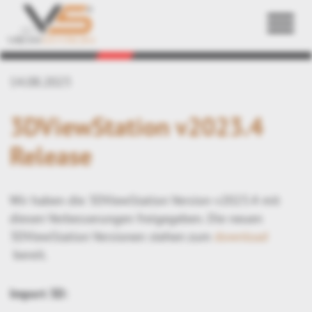
Zurück
14.08.2023
3DViewStation v2023.4
Release
Wir haben die 3DViewStation Version v2023.4 mit
diesen Verbesserungen freigegeben. Die neuen
3DViewStation Versionen stehen zum
download
bereit.
Import 3D: