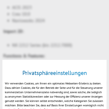
ACIS 2023
Creo 10.0
Navisworks 2024
Import 2D:
NX 2212 Series (bis 2212.7000)
Functions & Features:
Neu: Laden von NX-Baugruppendateien mit JT-
Privatsphäreeinstellungen
Referenzen
Neue Selektionen: alle Geometrien, alle PMIs und
Wir verwenden Cookies, um Ihnen ein optimales Webseiten-Erlebnis zu bieten.
Dazu zählen Cookies, die für den Betrieb der Seite und für die Steuerung unserer
alle Markups
kommerziellen Unternehmensziele notwendig sind, sowie solche, die lediglich
Neu: XML-API-Konsole
zu anonymen Statistikzwecken oder zur Messung der Effizienz unserer Anzeigen
genutzt werden. Sie können selbst entscheiden, welche Kategorien Sie zulassen
VR-Edition: Aktivieren von Ansichten ändert jetzt
möchten. Bitte beachten Sie, dass auf Basis Ihrer Einstellungen womöglich nicht