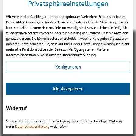
Privatsphäreeinstellungen
Zurück
Wir verwenden Cookies, um Ihnen ein optimales Webseiten-Erlebnis zu bieten.
Dazu zählen Cookies, die für den Betrieb der Seite und für die Steuerung unserer
kommerziellen Unternehmensziele notwendig sind, sowie solche, die lediglich
zu anonymen Statistikzwecken oder zur Messung der Effizienz unserer Anzeigen
genutzt werden. Sie können selbst entscheiden, welche Kategorien Sie zulassen
möchten. Bitte beachten Sie, dass auf Basis Ihrer Einstellungen womöglich nicht
mehr alle Funktionalitäten der Seite zur Verfügung stehen. Weitere
Informationen finden Sie in unserer Datenschutzerklärung.
Konfigurieren
Übersicht
3DViewStation Produktfamilie
Alle Akzeptieren
3DViewStation Desktop Version
3DViewStation WebViewer Version
Kisters VisShare
Widerruf
3DViewStation VR-Edition
Sie können Ihre hier erteilte Einwilligung jederzeit mit zukünftiger Wirkung
Integrationen
unter
Datenschutzerklärung
widerrufen.
Ich suche nach...