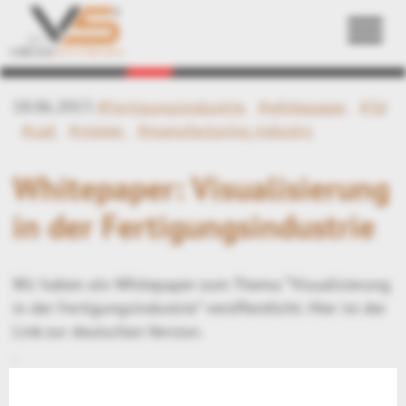
Zurück
18.06.2013
#Fertigungsindustrie
#whitepaper
#3d
#cad
#viewer
#manufacturing industry
Whitepaper: Visualisierung
in der Fertigungsindustrie
Wir haben ein Whitepaper zum Thema “Visualisierung
in der Fertigungsindustrie” veröffentlicht. Hier ist der
Link zur deutschen Version.
.