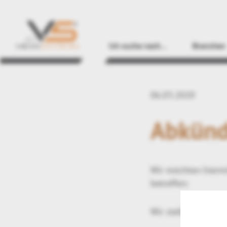
Ich suche nach…
Branchen
06.03.2020
Abkünd
Wir möchten hiermi
betreffen:
Wir stellen folgend