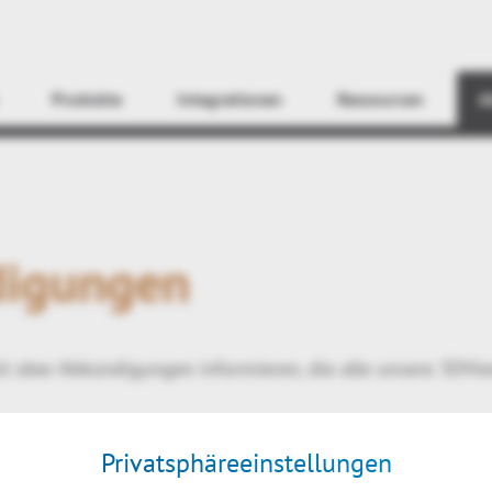
Finden
Produkte
Integrationen
Ressourcen
A
igungen
t über Abkündigungen informieren, die alle unsere 3DVi
Privatsphäreeinstellungen
e Unterstützungen ein: