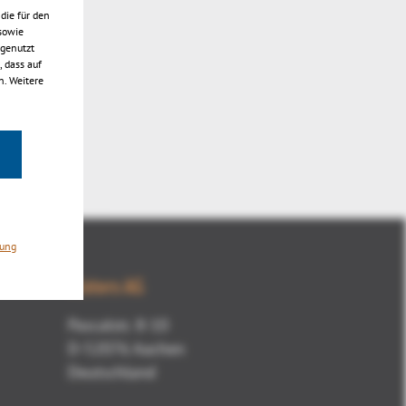
die für den
sowie
 genutzt
 dass auf
n. Weitere
rung
Kisters AG
Pascalstr. 8-10
D-52076 Aachen
Deutschland