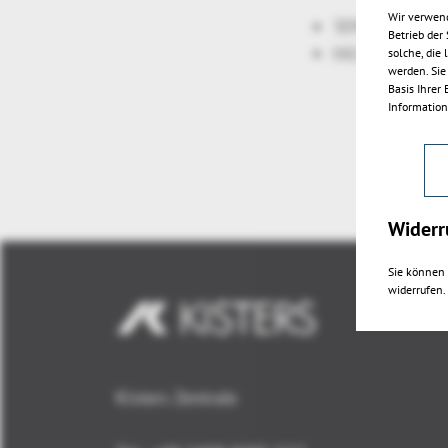
Wir verwend
3DViewStation
Betrieb der
HiCAD Dateifo
solche, die
werden. Sie
Basis Ihrer
Information
Widerr
Sie können 
widerrufen.
Kisters Zentrale