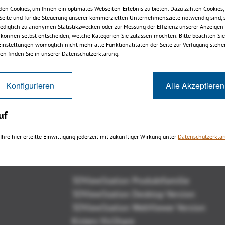
en Cookies, um Ihnen ein optimales Webseiten-Erlebnis zu bieten. Dazu zählen Cookies, 
 für 32-bit Systeme
 Seite und für die Steuerung unserer kommerziellen Unternehmensziele notwendig sind, 
rmat
 lediglich zu anonymen Statistikzwecken oder zur Messung der Effizienz unserer Anzeigen
 können selbst entscheiden, welche Kategorien Sie zulassen möchten. Bitte beachten Sie,
 Einstellungen womöglich nicht mehr alle Funktionalitäten der Seite zur Verfügung stehe
en finden Sie in unserer Datenschutzerklärung.
Zurück
Konfigurieren
Alle Akzeptieren
uf
Ihre hier erteilte Einwilligung jederzeit mit zukünftiger Wirkung unter
Datenschutzerklä
Übersicht
3DViewStation Produktfamilie
3DViewStation Desktop Version
3DViewStation WebViewer Version
Kisters VisShare