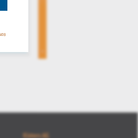
rung
Kisters AG