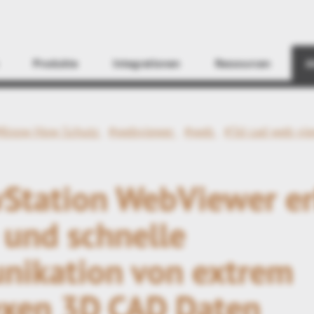
Finden
Produkte
Integrationen
Ressourcen
A
#Know How Schutz
#webviewer
#web
#3d cad web vi
Station WebViewer er
 und schnelle
ikation von extrem
xen 3D CAD Daten