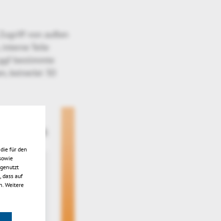
Zugriff von außen
interne Teile
 ggf bestimmte
, keinerlei 3D
die für den
sowie
 genutzt
 dass auf
n. Weitere