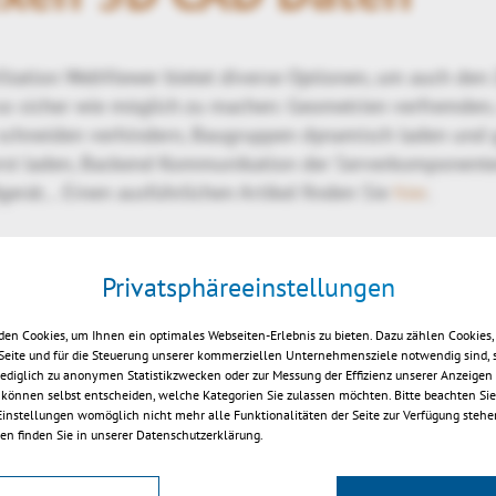
Station WebViewer bietet diverse Optionen, um auch den 
o sicher wie möglich zu machen: Geometrien verfremden, 
 schneiden verhindern, Baugruppen dynamisch laden und
erst laden, Backend Kommunikation der Serverkomponenten
rät... Einen ausführlichen Artikel finden Sie
hier
.
Privatsphäreeinstellungen
en Cookies, um Ihnen ein optimales Webseiten-Erlebnis zu bieten. Dazu zählen Cookies, 
 Seite und für die Steuerung unserer kommerziellen Unternehmensziele notwendig sind, 
 lediglich zu anonymen Statistikzwecken oder zur Messung der Effizienz unserer Anzeigen
 können selbst entscheiden, welche Kategorien Sie zulassen möchten. Bitte beachten Sie,
 Einstellungen womöglich nicht mehr alle Funktionalitäten der Seite zur Verfügung stehe
en finden Sie in unserer Datenschutzerklärung.