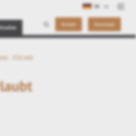
DE
Kontakt
Downloads
ktuelles
ewer
#3d web
laubt