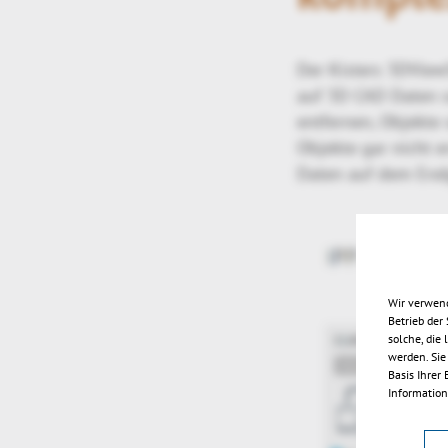
Der Kisters 3DView
auf 3D CAD Daten s
entfernen, Objekte
Objekte gar nicht 
Daten auf dem Endge
Wir verwend
Betrieb der
solche, die
werden. Sie
Basis Ihrer
Information