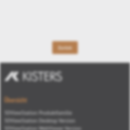
Zurück
Übersicht
3DViewStation Produktfamilie
3DViewStation Desktop Version
3DViewStation WebViewer Version