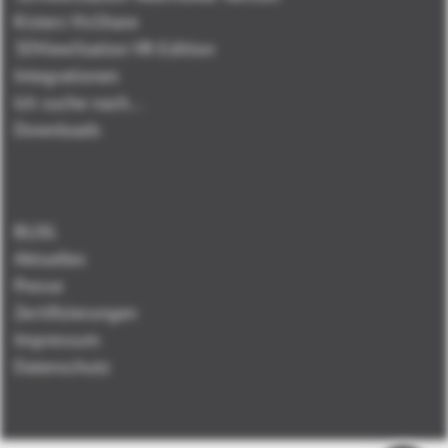
Kisters VisShare
3DViewStation VR-Edition
Integrationen
Ich suche nach...
Downloads
BLOG
Aktuelles
Presse
Zertifizierungen
Impressum
Datenschutz