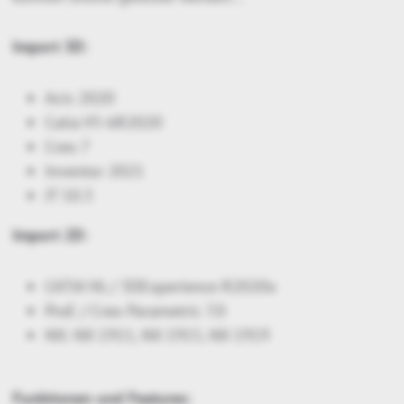
Import 3D:
Acis 2020
Catia V5-6R2020
Creo 7
Inventor 2021
JT 10.3
Import 2D:
CATIA V6 / 3DExperience R2020x
ProE / Creo Parametric 7.0
NX: NX 1911, NX 1915, NX 1919
Funktionen und Features: