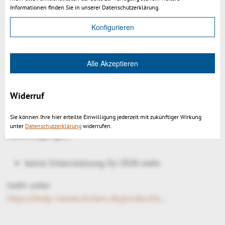
zwischen Körpern
Informationen finden Sie in unserer Datenschutzerklärung.
Verbesserte hierarchische Explosion
Konfigurieren
Verbesserte Volumenberechnung und Open Shell
Erkennung
Verbesserte VSXML Ladezeit
Alle Akzeptieren
Verbessertes Ausgabefenster (Fortschritt /
Information / Allgemein)
Widerruf
Die minimalen Systemanforderungen wurden
geändert
Sie können Ihre hier erteilte Einwilligung jederzeit mit zukünftiger Wirkung
unter
Datenschutzerklärung
widerrufen.
Abkündigungen
:
keine Unterstützung für DGN mehr
mehr unter
https://help-viewer.kisters.de/productfamily/de/3dvs_versioninfo_intro.php