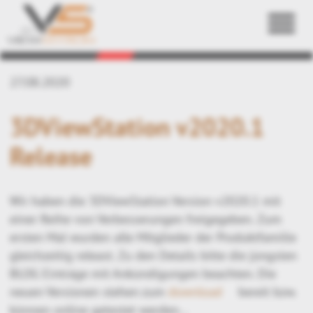
Zurück
27.08.2020
3DViewStation v2020.1
Release
Wir haben die 3DViewStation Version v2020.1 mit
einer Reihe von Verbesserungen freigegeben. Zum
ersten Mal wurden alle Mitglieder der Produktfamilie
gleichzeitig releast. Zu den Details bitte die jüngsten
BLOG Einträge mit Ankündigungen beachten. Die
neuen Versionen stehen zum
download
bereit bzw.
können online getestet werden...