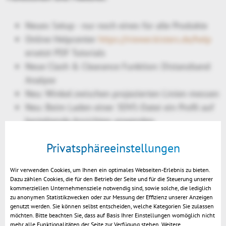
Neues Setup - nur noch eines für alle Produkte
Online Helpcenter
https://viewer.kisters.de/help
ersetzt PDF Tutorials
Neue Clash & Clearance Funktion: Distanzband
Analyse
Neu: Winkel zwischen projezierten Linien messen
Neu: Beim Laden einer 3DVS-Datei ein Profil auf
bestehende Ansichten anwenden
Neu: selektierte Ansichten als Dateien
Privatsphäreeinstellungen
exportieren
Neu: Farben über RGB- oder Hexadezimalwerte
Wir verwenden Cookies, um Ihnen ein optimales Webseiten-Erlebnis zu bieten.
definieren
Dazu zählen Cookies, die für den Betrieb der Seite und für die Steuerung unserer
New in VR-Edition: Modell als .3DVS Datei
kommerziellen Unternehmensziele notwendig sind, sowie solche, die lediglich
zu anonymen Statistikzwecken oder zur Messung der Effizienz unserer Anzeigen
speichern
genutzt werden. Sie können selbst entscheiden, welche Kategorien Sie zulassen
Verbessert: Schnellere Abstandsberechnung
möchten. Bitte beachten Sie, dass auf Basis Ihrer Einstellungen womöglich nicht
mehr alle Funktionalitäten der Seite zur Verfügung stehen. Weitere