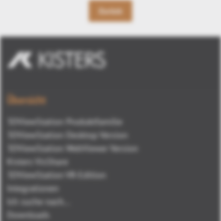
Zurück
Übersicht
3DViewStation Produktfamilie
3DViewStation Desktop Version
3DViewStation WebViewer Version
Kisters VisShare
3DViewStation VR-Edition
Integrationen
Ich suche nach...
Downloads