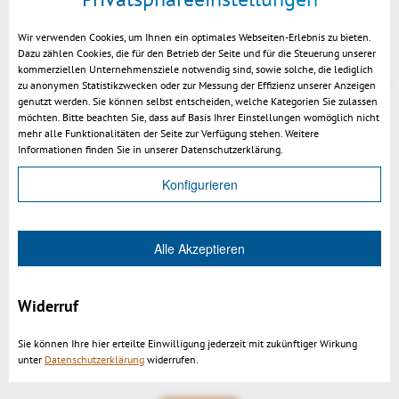
Neu: Animationen - Objekte kontinuierlich
rotieren lassen
Wir verwenden Cookies, um Ihnen ein optimales Webseiten-Erlebnis zu bieten.
Dazu zählen Cookies, die für den Betrieb der Seite und für die Steuerung unserer
Verbessert: Sehr fortgeschrittene Vektorisierung
kommerziellen Unternehmensziele notwendig sind, sowie solche, die lediglich
mit Mehrfachansichten, Blockbildung, Layern und
zu anonymen Statistikzwecken oder zur Messung der Effizienz unserer Anzeigen
genutzt werden. Sie können selbst entscheiden, welche Kategorien Sie zulassen
2D Ausgabe nach DXF
möchten. Bitte beachten Sie, dass auf Basis Ihrer Einstellungen womöglich nicht
Verbessert: Performance & Handling für extrem
mehr alle Funktionalitäten der Seite zur Verfügung stehen. Weitere
Informationen finden Sie in unserer Datenschutzerklärung.
große Baugruppen:
parallelisiertes Laden von 3DVS Dateien
Konfigurieren
Minimale Framerate bestimmen für flüssige
Rotation
Alle Akzeptieren
progressives Laden: Rendering schon
während des Laden starten
für gute Performance ist keine externe
Widerruf
Grafikarte mehr notwendig
Sie können Ihre hier erteilte Einwilligung jederzeit mit zukünftiger Wirkung
unter
Datenschutzerklärung
widerrufen.