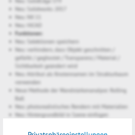
Neu: SolidEdge ST9
Neu: Solidworks 2017
Neu: NX 11
Neu: HiCAD
Funktionen:
Neu: Selektionen speichern
Neu: verhindern, dass Objekt geschnitten /
gefärbt / geghostet / Transparenz / Material /
Sichtbarkeit geändert wird
Neu: Attribut als Knotennamen im Strukturbaum
verwenden
Neue Methode der Wandstärkenanalyse: Rolling
Ball
Neu: photorealistisches Rendern mit Materialien
Neu: Hintergrundbild in Szene einfügen
Neu: Skybox zur Beeinflussung von Reflexionen
hinterlegen
Privatsphäreeinstellungen