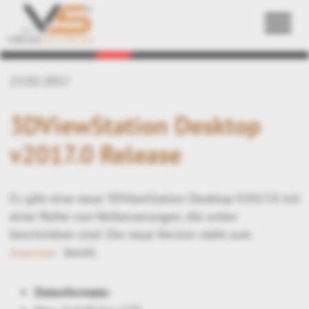
Zurück
23.02.2017
3DViewStation Desktop
v2017.0 Release
Es gibt eine neue 3DViewStation Desktop V2017.0 mit
einer Reihe von Verbesserungen, die unten
beschrieben sind. Die neue Version steht zum
bereit.
Download
Datenformate: