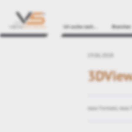
Ich suche nach…
Branchen
19.06.2018
3DView
neue Formate, neue 