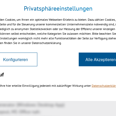
 (R28)
Privatsphäreeinstellungen
en Cookies, um Ihnen ein optimales Webseiten-Erlebnis zu bieten. Dazu zählen Cookies, 
 Seite und für die Steuerung unserer kommerziellen Unternehmensziele notwendig sind, 
 lediglich zu anonymen Statistikzwecken oder zur Messung der Effizienz unserer Anzeigen
 können selbst entscheiden, welche Kategorien Sie zulassen möchten. Bitte beachten Sie,
, lesen mit Template zur Formatierung
 Einstellungen womöglich nicht mehr alle Funktionalitäten der Seite zur Verfügung stehe
g lesen benötigt jetzt immer eine 2D Advanced Lizenz
en finden Sie in unserer Datenschutzerklärung.
mieren - Dateigröße wird deutlich reduziert
Konfigurieren
Alle Akzeptieren
n Geometrien entfernen, u.a. wegen schlechter Qualität
on Geometrien erzeugen, u.a. um Messungen möglich zu 
uf
g der neutralen Faser von Leitungen
n interaktiv skalieren
Ihre hier erteilte Einwilligung jederzeit mit zukünftiger Wirkung unter
Datenschutzerklä
ächen messen, ohne vorher die Flächen extrahieren zu mü
 Wandstärken Messfunktion
enerator (Windows Desktop App)
out, MS Office nah: