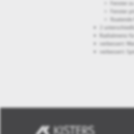
Fenster z
Fenster p
floatende
2 unterschiedl
Radialmenü fü
verbessert: Wa
verbessert: S