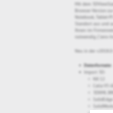
Mit dem 3DViewSt
Browser-Version zu
Notebook, Tablet-P
Standort aus und a
Ihnen im Firmennetz
notwendig ("zero-In
Neu in der v2018.0
Datenformate:
Import 3D:
NX 12
Catia V5-
3DXML B
SolidEdg
SolidWor
Parasolid