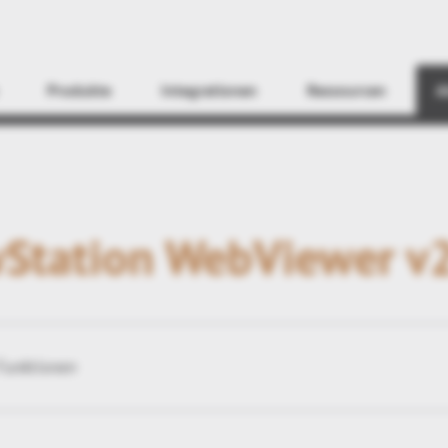
Finden
Produkte
Integrationen
Ressourcen
A
Station WebViewer v
Funktionen