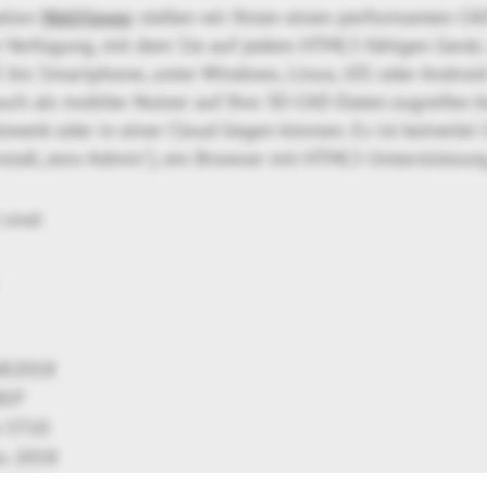
ation
WebViewer
stellen wir Ihnen einen performanten CA
r Verfügung, mit dem Sie auf jedem HTML5-fähigen Gerät
C bis Smartphone, unter Windows, Linux, iOS oder Andro
uch als mobiler Nutzer auf Ihre 3D-CAD-Daten zugreifen k
werk oder in einer Cloud liegen können. Es ist keinerlei C
stall, zero-Admin"), ein Browser mit HTML5-Unterstützung
 sind:
6R2018
REP
e ST10
ks 2018
 v30.1