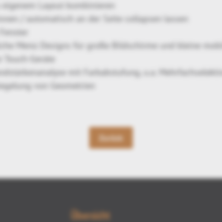
u eigenem Layout kombinieren
innen / automatisch an der Seite collapsen lassen
 Fenster
iche Menü Designs für große Bildschirme und kleine mob
r Touch-Geräte
ndstärkenanalyse mit Farbabstufung, u.a. Mehrfachselekt
piegelung von Geometrien
Zurück
Übersicht