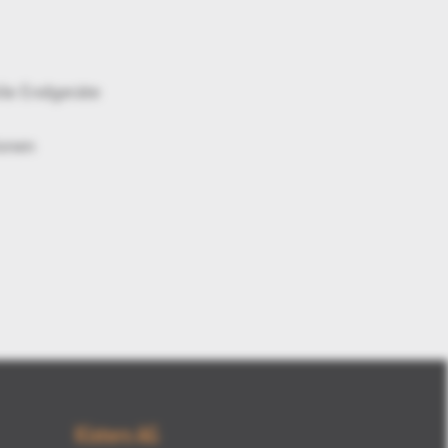
ile Endgeräte
ionen
Kisters AG