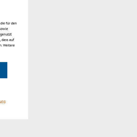
die für den
sowie
 genutzt
 dass auf
n. Weitere
machen
rung
ssen