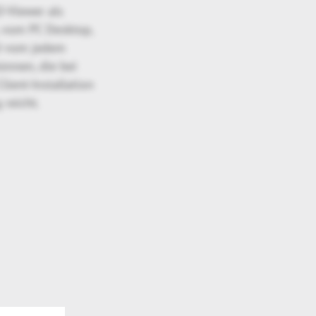
D-Viewer als
, vom PC Desktop,
id vom jedem
önnen, die bei
lient-Installation
 reicht.