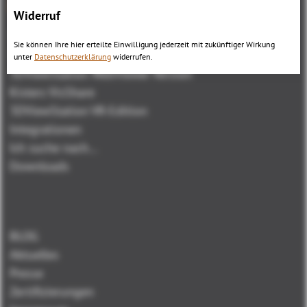
Übersicht
Widerruf
3DViewStation Produktfamilie
Sie können Ihre hier erteilte Einwilligung jederzeit mit zukünftiger Wirkung
3DViewStation Desktop Version
unter
Datenschutzerklärung
widerrufen.
3DViewStation WebViewer Version
Kisters VisShare
3DViewStation VR-Edition
Integrationen
Ich suche nach...
Downloads
BLOG
Aktuelles
Presse
Zertifizierungen