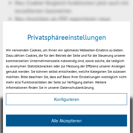
Neu: Exakter Vergleich funktioniert jetzt auch mit
tessellierten Geometrien
Neu: Ansichten als PDF exportieren: neue
Einstellungen zur Definition von Papierformat
und Auflösung (DPI)
Privatsphäreeinstellungen
Neu: Voreinstellungen: Farbwähler kann
benutzerdefinierte Tooltips enthalten
Wir verwenden Cookies, um Ihnen ein optimales Webseiten-Erlebnis zu bieten.
Dazu zählen Cookies, die für den Betrieb der Seite und für die Steuerung unserer
kommerziellen Unternehmensziele notwendig sind, sowie solche, die lediglich
zu anonymen Statistikzwecken oder zur Messung der Effizienz unserer Anzeigen
genutzt werden. Sie können selbst entscheiden, welche Kategorien Sie zulassen
möchten. Bitte beachten Sie, dass auf Basis Ihrer Einstellungen womöglich nicht
Zurück
mehr alle Funktionalitäten der Seite zur Verfügung stehen. Weitere
Informationen finden Sie in unserer Datenschutzerklärung.
Konfigurieren
Alle Akzeptieren