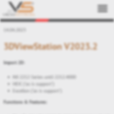
Zurück
14.04.2023
3DViewStation V2023.2
Import 2D:
NX 2212 Series until 2212.4000
HEIC ("as is support")
Excellon ("as is support")
Functions & Features: