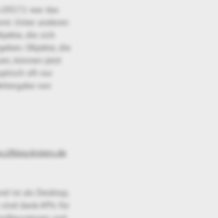
v2017.1 war das
nnt. Unter anderen
jekte, die sich
eben. Objekte, die
en, können jetzt
tisch oft nur
eitergabe von
s://blog.kisters.de
d ist als Desktop,
sind dank APIs für
onfiguratoren und