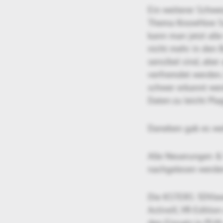
Ein weiterer Schwe
Thema KnowHow Schu
kann man jetzt alle
nicht mehr in den 
sensibel sind, abe
verfremdet werden.
schwer erkannt wer
Daten zu leicht Pla
Daneben gab es wei
Alle Neuerungen &
nachgelesen werde
Die KSTERS 3DViewS
ActiveX, VR-Editio
den Einsatz in PLM