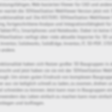
eistungsfähigen, Web-basierten Viewer für CAD und ander
 wartet die 3DViewStation WebViewer Version jetzt mit 
ktionalität auf. Die KISTERS 3DViewStation WebViewer V
ng, fortgeschrittene Analyse und Integrationsfähigkeit fü
ablet-PCs, Smartphones und Notebooks. Dabei ist keine Cl
DViewStation verfügt über viele aktuelle Importer für 3D
X, Inventor, Solidworks, SolidEdge, Inventor, JT, 3D-PDF, ST
 andere.
ktionalität haben sich Nutzer großer 3D Baugruppen in 
scht und jetzt haben sie sie mit der 3DViewStation Web
ough. Um einen guten Eindruck von komplexen Baugrup
er aus sie lediglich schnell zu laden, zu zoomen, drehen 
d schneiden zu können. Jetzt kann man in Baugruppen ei
Anwendern das Leben einfach zu machen kann man einfach
estlegen und losfliegen.