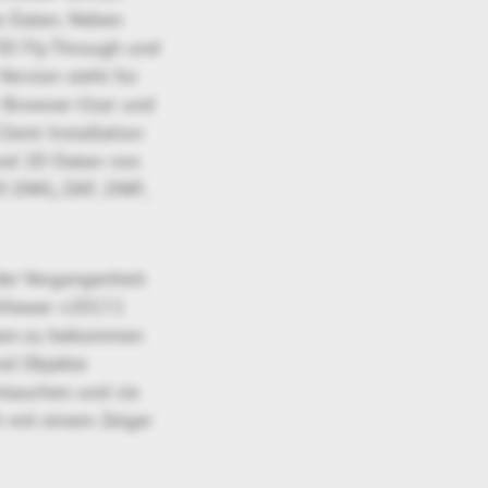
e Daten. Neben
3D Fly Through und
ersion steht für
r Browser-User und
ient Installation
 und 2D Daten von
EP, DWG, DXF, DWF,
der Vergangenheit
Viewer v2017.1
pen zu bekommen
und Objekte
ntauchen und sie
 mit einem Zeiger