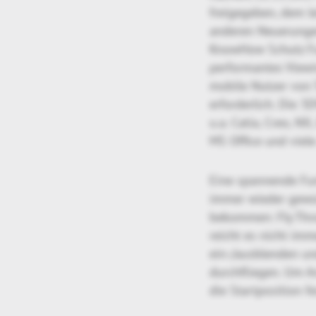
freigegeben, dem l
anderen Neuerungen
KnowHow Schutz Fun
performantes Viewi
mobile Nutzer von T
erforderlich. Die 3
u.a. Catia, Creo, N
MS Office und viele
Eine spannende Fun
immer wieder gewün
bekommen: Fly Thr
reicht es nicht imm
ein-/ausblenden un
durchfliegen. Um 
die Startposition f