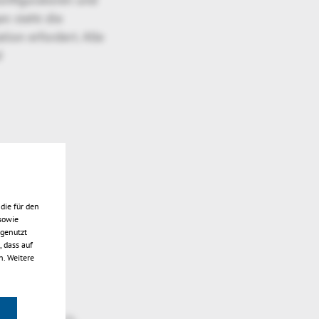
n steht die
tion erfordert. Alle
d
die für den
sowie
 genutzt
 dass auf
n. Weitere