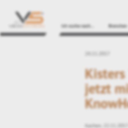
Ich suche nach…
Branchen
24.11.2017
Kister
jetzt m
KnowHo
Aachen, 22.11.2017