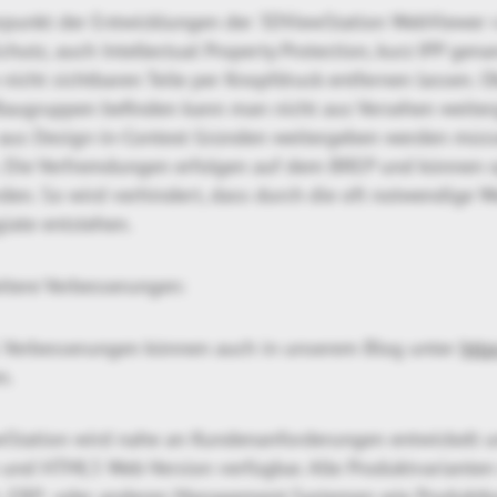
rpunkt der Entwicklungen der 3DViewStation WebViewer 
tz, auch Intellectual Property Protection, kurz IPP gena
 nicht sichtbaren Teile per Knopfdruck entfernen lassen. Ob
Baugruppen befinden kann man nicht aus Versehen weiterg
r aus Design-in-Context Gründen weitergeben werden müss
 Die Verfremdungen erfolgen auf dem BREP und können op
den. So wird verhindert, dass durch die oft notwendige W
giate entstehen.
tere Verbesserungen:
 Verbesserungen können auch in unserem Blog unter
http
n.
tation wird nahe an Kundenanforderungen entwickelt un
n und HTML5 Web-Version verfügbar. Alle Produktvarianten 
-, ERP- oder anderen Management-Systemen wie Produktk