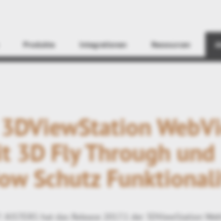
Finden
Produkte
Integrationen
Ressourcen
A
s 3DViewStation WebV
it 3D Fly Through und
w Schutz Funktionali
: KISTERS hat das Release 2017.1 der 3DViewStation Web