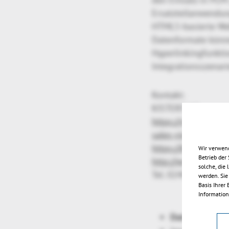
Ersatzteilanwendun
HTML5-basierte WebV
Datenformate könne
Hyperlinkingfunkt
Integrationsszenar
Kontakt:
KISTERS AG
https://viewer.kiste
sales-viewer(at)kist
https://blog.kisters
Wir verwend
Betrieb der
http://www.youtube
solche, die
Tel. 02408-9385-5
werden. Sie
Basis Ihrer
Information
Datenformate
: