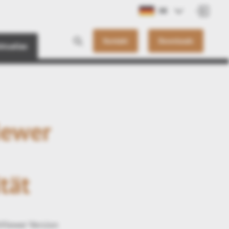
DE
Kontakt
Downloads
ktuelles
iewer
tät
Viewer Version