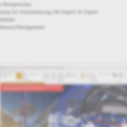
e Kompression
zung für Instanziierung, bei Import & Export
Dateien
Memory Management