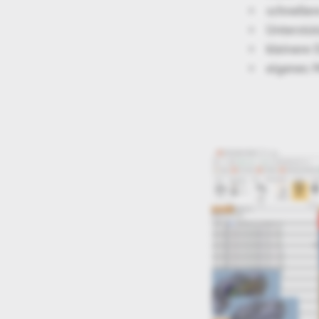
schneller
Unterstüt
kleinere 
eigenes 