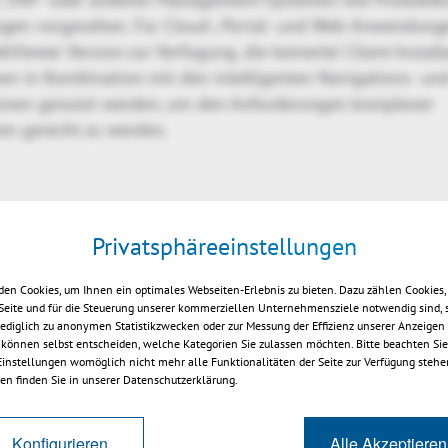
gen vorgesehen. Für Cloud-, Portal- und Web-Anwendunge
iewer Version zur Verfügung, die keinerlei Client-Installa
n in Kombination mit den intelligenten Navigations- un
ionen genutzt werden, um den Anforderungen komplexer
ien gerecht zu werden.
rs.de
Privatsphäreeinstellungen
ers.de
.de
en Cookies, um Ihnen ein optimales Webseiten-Erlebnis zu bieten. Dazu zählen Cookies, 
 Seite und für die Steuerung unserer kommerziellen Unternehmensziele notwendig sind, 
.com/user/KistersViewer
 lediglich zu anonymen Statistikzwecken oder zur Messung der Effizienz unserer Anzeigen
17
 können selbst entscheiden, welche Kategorien Sie zulassen möchten. Bitte beachten Sie,
 Einstellungen womöglich nicht mehr alle Funktionalitäten der Seite zur Verfügung stehe
en finden Sie in unserer Datenschutzerklärung.
Konfigurieren
Alle Akzeptieren