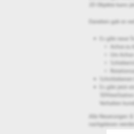
2D Objekte kann je
Daneben gab es wei
Es gibt neue 
Achse zu 
Um Achse 
Schieberi
Rotations
Schnittebenen 
Es gibt jetzt 
3DViewStation 
Verhalten kund
Alle Neuerungen &
nachgelesen werde