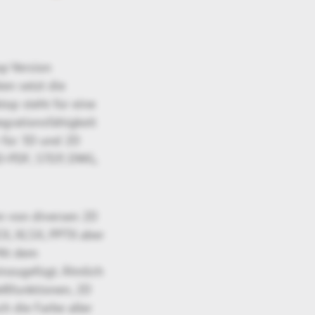
p Version
en setzt die
op steht für eine
egrationsfähigkeit
r für 3D und 2D
 3D-PDF, STEP, DWG,
en von diversen 2D
X, XLSX, PPTX aber
Mit dem
inzugefügt. Ähnlich
eßfunktionen, 2D
 die Farbe aller