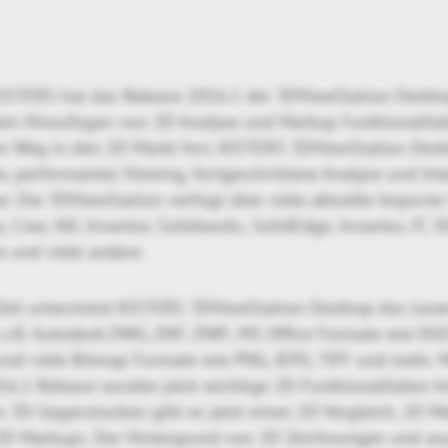
KISTERS hat das Release 2016.1 der 3DViewStation Deskto
em Hinzufügen von 2D Analyse und Markup Funktionalität
n Weg in den 2D Markt fort. KISTERS 3DViewStation Deskt
, performantes Viewing, fortgeschrittene Analyse und Int
e. Die 3DViewStation verfügt über viele aktuelle Importe
a, Creo, NX, Inventor, Solidworks, SolidEdge, Inventor, JT,
e und viele andere.
 Zeit unterstützt KISTERS 3DViewStation Desktop das Les
z.B. Autodesk DWG, DXF, DWF, MS Office Formate wie DOC
und viele Bitmap Formate wie PNG, JEPG, TIFF und mehr. 
6.1 Release wurden jetzt wichtige 2D-Funktionalitäten h
 3D Gegenstücken gibt es jetzt einen 2D Vergleich, 2D M
 Markups. Der Hintergrund von 2D Zeichnungen und auch