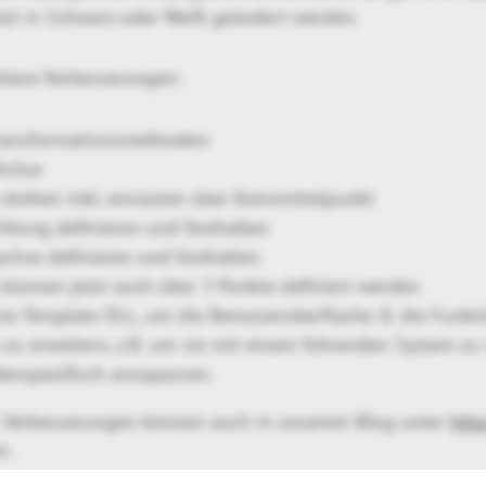
tzt in Schwarz oder Weiß geändert werden.
tere Verbesserungen:
Transformationsmethoden:
Achse
drehen inkl. einrasten über Kreismittelpunkt
chtung definieren und festhalten
achse definieren und festhalten
können jetzt auch über 3 Punkte definiert werden
eine Template DLL, um die Benutzeroberfläche & die Funkti
zu erweitern, z.B. um sie mit einem führenden System zu
enspezifisch anzupassen.
 Verbesserungen können auch in unserem Blog unter
http
n.