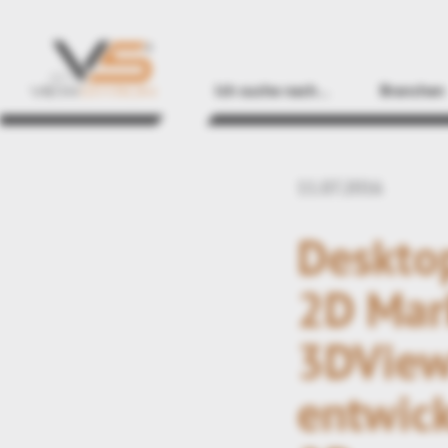
Ich suche nach…
Branchen
11.07.2016
Desktop
2D Mar
3DView
entwick