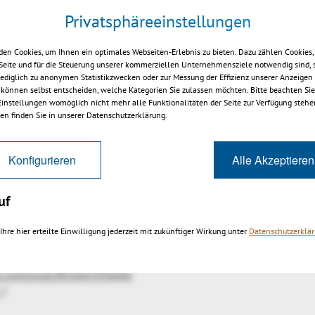
tation wird nahe an Kundenanforderungen entwickelt un
Privatsphäreeinstellungen
Web-Version verfügbar. Alle Produktvarianten sind dank A
r anderen Management-Systemen wie Produktkonfigurator
en Cookies, um Ihnen ein optimales Webseiten-Erlebnis zu bieten. Dazu zählen Cookies, 
 Seite und für die Steuerung unserer kommerziellen Unternehmensziele notwendig sind, 
gen vorgesehen. Für Cloud-, Portal- und Web-Anwendunge
 lediglich zu anonymen Statistikzwecken oder zur Messung der Effizienz unserer Anzeigen
iewer Version zur Verfügung, die keinerlei Client-Installa
 können selbst entscheiden, welche Kategorien Sie zulassen möchten. Bitte beachten Sie,
 Einstellungen womöglich nicht mehr alle Funktionalitäten der Seite zur Verfügung stehe
n in Kombination mit den intelligenten Navigations- un
en finden Sie in unserer Datenschutzerklärung.
ionen genutzt werden, um den Anforderungen komplexer
ien gerecht zu werden.
Konfigurieren
Alle Akzeptieren
uf
rs.de
Ihre hier erteilte Einwilligung jederzeit mit zukünftiger Wirkung unter
Datenschutzerklä
ers.de
.de
.com/user/KistersViewer
17