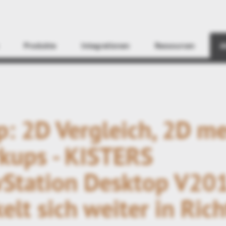
Finden
Produkte
Integrationen
Ressourcen
A
: 2D Vergleich, 2D me
kups - KISTERS
Station Desktop V20
elt sich weiter in Ric