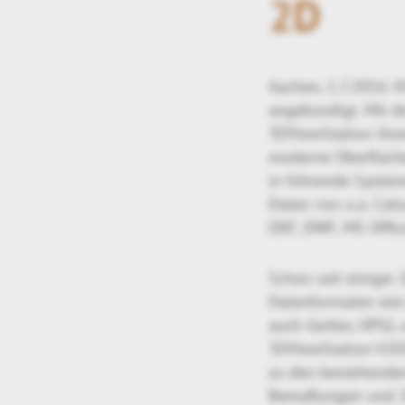
2D
Aachen, 1.7.2016: 
angekündigt. Mit d
3DViewStation ihre
moderne Oberfläche
in führende System
Daten von u.a. Cati
DXF, DWF, MS Offic
Schon seit einiger
Datenformaten wie 
auch Gerber, HPGL 
3DViewStation V201
zu den bestehenden
Bemaßungen und 2D