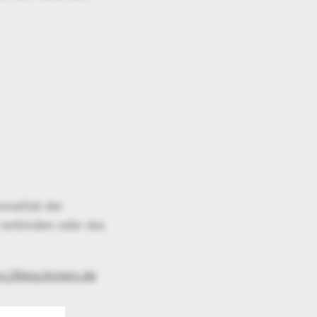
onalität der
 verbinden oder das
s://blog.kisters.de