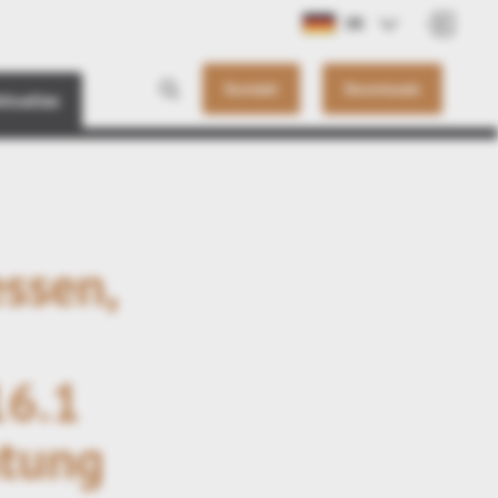
DE
Kontakt
Downloads
ktuelles
ssen,
16.1
htung