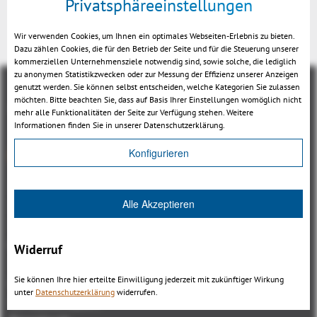
Privatsphäreeinstellungen
Wir verwenden Cookies, um Ihnen ein optimales Webseiten-Erlebnis zu bieten.
Dazu zählen Cookies, die für den Betrieb der Seite und für die Steuerung unserer
kommerziellen Unternehmensziele notwendig sind, sowie solche, die lediglich
zu anonymen Statistikzwecken oder zur Messung der Effizienz unserer Anzeigen
genutzt werden. Sie können selbst entscheiden, welche Kategorien Sie zulassen
möchten. Bitte beachten Sie, dass auf Basis Ihrer Einstellungen womöglich nicht
mehr alle Funktionalitäten der Seite zur Verfügung stehen. Weitere
Informationen finden Sie in unserer Datenschutzerklärung.
Übersicht
Konfigurieren
3DViewStation Produktfamilie
Alle Akzeptieren
3DViewStation Desktop Version
3DViewStation WebViewer Version
Kisters VisShare
Widerruf
3DViewStation VR-Edition
Sie können Ihre hier erteilte Einwilligung jederzeit mit zukünftiger Wirkung
Integrationen
unter
Datenschutzerklärung
widerrufen.
Ich suche nach...