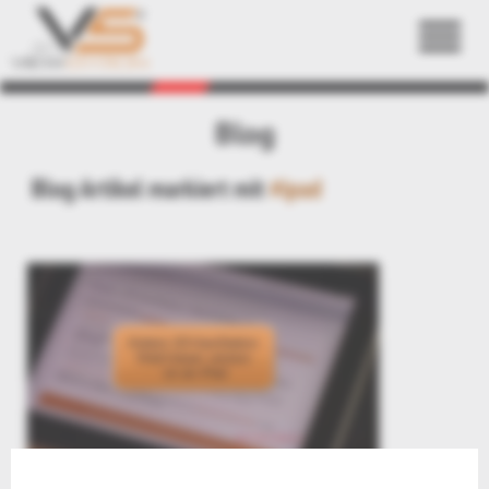
Zurück
Blog
Blog Artikel markiert mit
#ipad
Video: 3D CAD Viewer auf dem iPad: