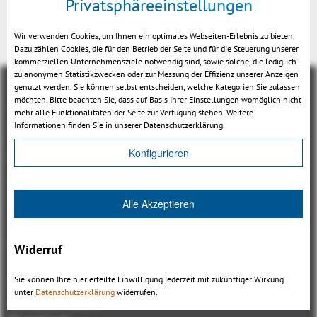
Privatsphäreeinstellungen
Wir verwenden Cookies, um Ihnen ein optimales Webseiten-Erlebnis zu bieten.
Dazu zählen Cookies, die für den Betrieb der Seite und für die Steuerung unserer
kommerziellen Unternehmensziele notwendig sind, sowie solche, die lediglich
zu anonymen Statistikzwecken oder zur Messung der Effizienz unserer Anzeigen
genutzt werden. Sie können selbst entscheiden, welche Kategorien Sie zulassen
möchten. Bitte beachten Sie, dass auf Basis Ihrer Einstellungen womöglich nicht
mehr alle Funktionalitäten der Seite zur Verfügung stehen. Weitere
Informationen finden Sie in unserer Datenschutzerklärung.
Übersicht
Konfigurieren
3DViewStation Produktfamilie
Alle Akzeptieren
3DViewStation Desktop Version
3DViewStation WebViewer Version
Kisters VisShare
Widerruf
3DViewStation VR-Edition
Sie können Ihre hier erteilte Einwilligung jederzeit mit zukünftiger Wirkung
Integrationen
unter
Datenschutzerklärung
widerrufen.
Ich suche nach...