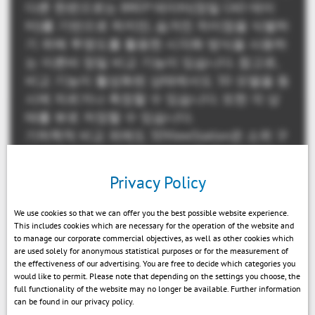
다른 한편으로는 BREP 데이터(정밀 CAD 데이
터)를 기반으로 하지만, 숨겨진 차이점을 식별하
기 위해 투명도를 활용한 시각화 방식을 사용하
는 이른바 정밀 비교 기능이 있습니다. 참고로,
비교 기능이 활성화된 상태에서도 3D 모델을 동
시에 자르거나 측정할 수 있습니다. 또한 각 상
태를 뷰로 저장할 수 있습니다.
기하학적 비교 외에도 3DViewStation은 소위 구
조 비교 기능도 제공합니다. 이를 통해 다음과
같은 추가적인 차이점을 확인할 수 있습니다. 예
Privacy Policy
를 들어, 부품이 추가되거나 삭제되었는지, 위치
가 변경되었는지, 색상, 투명도, 볼륨 및 기타 모
We use cookies so that we can offer you the best possible website experience.
든 속성의 변화 여부 등을 확인할 수 있습니다.
This includes cookies which are necessary for the operation of the website and
to manage our corporate commercial objectives, as well as other cookies which
그리고 메타데이터(속성)에 변경 사항이 있는지
are used solely for anonymous statistical purposes or for the measurement of
여부.
the effectiveness of our advertising. You are free to decide which categories you
would like to permit. Please note that depending on the settings you choose, the
물론 비교 기능은 대화형으로 사용할 수 있을
full functionality of the website may no longer be available. Further information
뿐만 아니라, 통합 환경 내에서 API를 통해서도
can be found in our privacy policy.