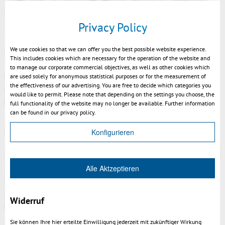
부피를 계산하고, 필요에 따라 단면도를 생성하고, 주
석이 달린 뷰를 만드는 등 다양한 작업을 수행합니다.
Privacy Policy
공급업체와의 소통
We use cookies so that we can offer you the best possible website experience.
This includes cookies which are necessary for the operation of the website and
to manage our corporate commercial objectives, as well as other cookies which
다른 동료들은 비즈니스 파트너나 공급업체와 만나,
are used solely for anonymous statistical purposes or for the measurement of
the effectiveness of our advertising. You are free to decide which categories you
예를 들어 현장에서 즉석으로 최신 부품 형상을 반영
would like to permit. Please note that depending on the settings you choose, the
해 공구 설계를 함께 작성해야 하는 경우가 있습니다.
full functionality of the website may no longer be available. Further information
can be found in our privacy policy.
후속 기업 프로세스를 위한 전처리
Konfigurieren
또한 3DViewStation은 3D CAD 데이터를 기반으로 3D
설계 도면을 통해 조립, 설치, 작업 또는 수리 매뉴얼
Alle Aktzeptieren
을 직접 작성할 수 있는 프로그램이기도 합니다. 오늘
날 2D CAD 데이터는 이에 비해 덜 사용되고 있습니
Widerruf
다.
Sie können Ihre hier erteilte Einwilligung jederzeit mit zukünftiger Wirkung