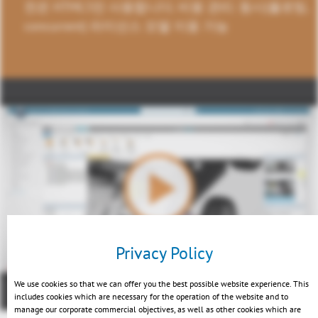
전은 HTML5만 사용합니다. 비용 관리: 동시(플로팅,
concurrent) 라이선스 모델 이용 가능
Play
Privacy Policy
We use cookies so that we can offer you the best possible website experience. This
includes cookies which are necessary for the operation of the website and to
manage our corporate commercial objectives, as well as other cookies which are