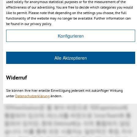
Mute
used solely for anonymous statistical purposes or for the measurement of the
effectiveness of our advertising. You are free to decide which categories you would
3DExperience 및 SmarTeam 내에서 3D CAD 데이터를
like to permit. Please note that depending on the settings you choose, the full
시각화할 때, 기본으로 제공되는 뷰어 솔루션으로는
functionality of the website may no longer be available. Further information can
be found in our privacy policy.
원하는 작업을 거의 수행할 수 없거나 아예 불가능하
다는 문제가 발생합니다. 일반적인 모듈 크기에서도
Konfigurieren
성능 문제가 발생하며, 기능 부족이나 구식 사용자 인
터페이스 문제도 있습니다.
Alle Aktzeptieren
3DExperience 및 SmarTeam 사용자 모두를 위한 솔루
션은 바로 3DViewStation입니다:
Widerruf
이 소프트웨어는 매우 빠르며
Catia
는 물론 다른 네이
Sie können Ihre hier erteilte Einwilligung jederzeit mit zukünftiger Wirkung
unter
Datenschutzerklärung
ändern.
티브 CAD 및 표준 형식도 처리할 수 있습니다.
3DViewStation은 웹 뷰어 버전으로 3DExperience에
통합되어 있으며, 데스크톱 버전으로 SmarTeam에 통
합되어 있지만, 현재 Delmia에는 아직 통합되지 않았
습니다. 이를 통해 모든 사용자는 일반적인 측정, 치수