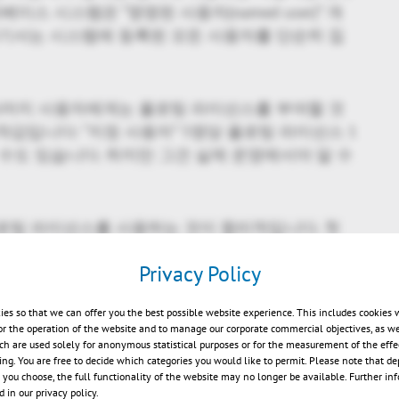
스 시스템은 “명명된 사용자(named user)” 개
기서는 시스템에 등록된 모든 사용자를 단순히 집
나머지 사용자에게는 플로팅 라이선스를 부여할 것
시작값입니다: “지정 사용자” 5명당 플로팅 라이선스 1
 될 수도 있습니다. 하지만 그건 실제 운영에서야 알 수
로팅 라이선스를 사용하는 것이 합리적입니다. 첫
을 라이선스할 수 있도록 허용하고 있으며, 둘째, 해
Privacy Policy
 때만 해당 옵션의 라이선스가 사용됩니다.
ies so that we can offer you the best possible website experience. This includes cookies 
” 라이선싱
or the operation of the website and to manage our corporate commercial objectives, as we
ch are used solely for anonymous statistical purposes or for the measurement of the effe
sing. You are free to decide which categories you would like to permit. Please note that d
s you choose, the full functionality of the website may no longer be available. Further in
are는 “동시 세션당” 라이선스가 부여됩니다.
 in our privacy policy.