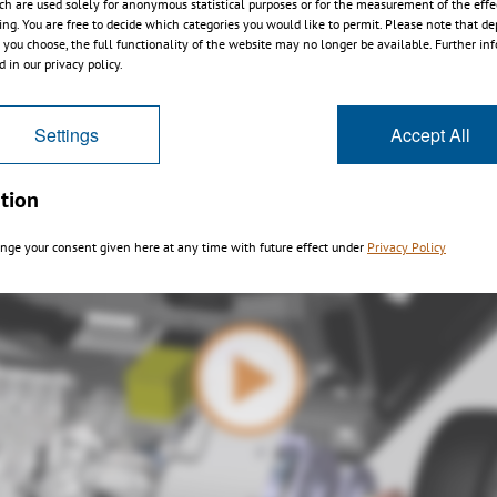
Settings
Accept All
tion
nge your consent given here at any time with future effect under
Privacy Policy
Play