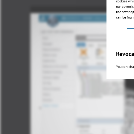
Revoca
You can cha