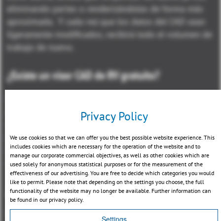
eliminando partes o renderizándolas de forma más
aproximada. Y cada vez que los datos del CAD sean
ligeramente modificados, recibirá todo el volumen de
trabajo de nuevo.
¿Existe un visor CAD de RV gratuito?
Hay muchas aplicaciones en el mercado que
prometen ser un visor CAD de RV gratuito. Pero
Privacy Policy
disculpen. Todos ellos son muy limitados y, por tanto,
no son para uso profesional. Como siempre, debe
We use cookies so that we can offer you the best possible website experience. This
includes cookies which are necessary for the operation of the website and to
definir sus necesidades y comparar si se cumplen y
manage our corporate commercial objectives, as well as other cookies which are
cómo.
used solely for anonymous statistical purposes or for the measurement of the
effectiveness of our advertising. You are free to decide which categories you would
like to permit. Please note that depending on the settings you choose, the full
¿Es posible una integración real del PLM?
functionality of the website may no longer be available. Further information can
be found in our privacy policy.
Quiere cargar un conjunto de un sistema PLM en una
Settings