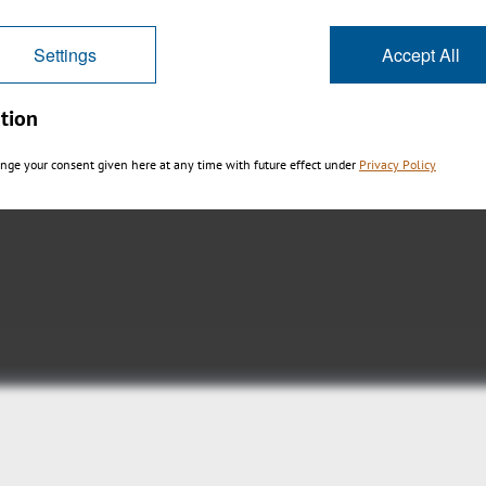
Settings
Accept All
Play
tion
nge your consent given here at any time with future effect under
Privacy Policy